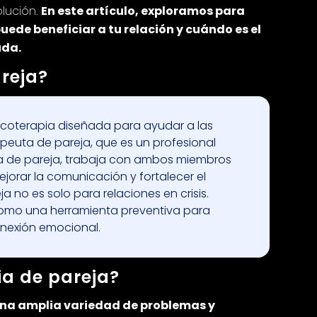
olución.
En este artículo, exploramos para
uede beneficiar a tu relación y cuándo es el
da.
areja?
sicoterapia diseñada para ayudar a las
apeuta de pareja, que es un profesional
a de pareja, trabaja con ambos miembros
ejorar la comunicación y fortalecer el
a no es solo para relaciones en crisis.
como una herramienta preventiva para
conexión emocional.
ia de pareja?
una amplia variedad de problemas y